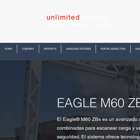
unlimited
systems
security - detection - control
HOME
COMPANY
AIRPORTS
HANDLING SYSTEMS
PORTAL INSPECTION
GAN
EAGLE M60 Z
El Eagle® M60 ZBx es un avanzado si
combinadas para escanear carga y veh
seguridad. El sistema ofrece tecnolog