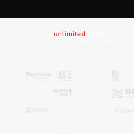
unlimited
systems
security - detection - control
Representante Autorizado: