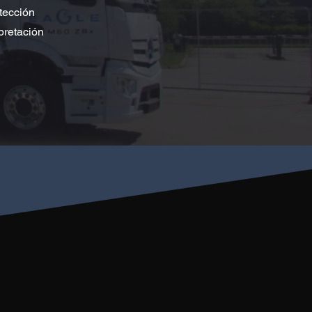
tección
pretación