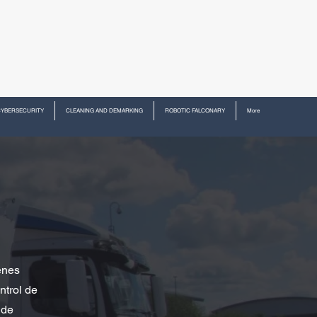
CYBERSECURITY
CLEANING AND DEMARKING
ROBOTIC FALCONARY
More
enes
ntrol de
 de